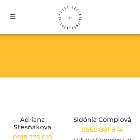
Adriana
Sidónia Compľová
Stesňáková
0950 881 874
0918 225 610