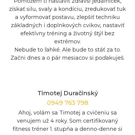
Pomôžem ti nastaviť zdravší jedálniček,
získať silu, svaly a kondíciu, zredukovať tuk
a vyformovať postavu, zlepšiť techniku
základných i doplnkových cvikov, nastaviť
efektívny tréning a životný štýl bez
extrémov.
Nebude to ľahké. Ale bude to stáť za to.
Začni dnes a o pár mesiacov si poďakuješ.
Timotej Duračinský
0949 763 798
Ahoj, volám sa Timotej a cvičeniu sa
venujem už 4 roky. Som certifikovaný
fitness tréner 1. stupňa a denno-denne si