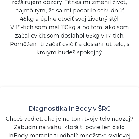
rožširujem obzory. Fitnes mi zmenil život,
najmä tým, že sa mi podarilo schudnúť
45kg a úplne otočiť svoj životný štýl.
V 15-tich som mal 110kg a po tom, ako som
začal cvičiť som dosiahol 65kg v 17-tich.
Pomôžem ti začať cvičiť a dosiahnuť telo, s
ktorým budeš spokojný.
Diagnostika InBody v ŠRC
Chceš vedieť, ako je na tom tvoje telo naozaj?
Zabudni na váhu, ktorá ti povie len číslo.
InBody meranie ti odhalí: množstvo svalovej