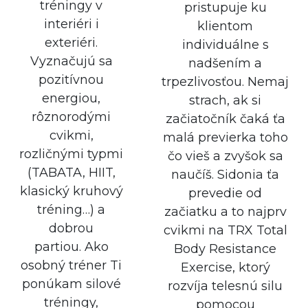
tréningy v
pristupuje ku
interiéri i
klientom
exteriéri.
individuálne s
Vyznačujú sa
nadšením a
pozitívnou
trpezlivosťou. Nemaj
energiou,
strach, ak si
rôznorodými
začiatočník čaká ťa
cvikmi,
malá previerka toho
rozličnými typmi
čo vieš a zvyšok sa
(TABATA, HIIT,
naučíš. Sidonia ťa
klasický kruhový
prevedie od
tréning…) a
začiatku a to najprv
dobrou
cvikmi na TRX Total
partiou. Ako
Body Resistance
osobný tréner Ti
Exercise, ktorý
ponúkam silové
rozvíja telesnú silu
tréningy,
pomocou