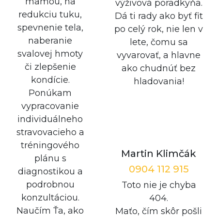
mamou, na
výživová poradkyňa.
redukciu tuku,
Dá ti rady ako byť fit
spevnenie tela,
po celý rok, nie len v
naberanie
lete, čomu sa
svalovej hmoty
vyvarovať, a hlavne
či zlepšenie
ako chudnúť bez
kondície.
hladovania!
Ponúkam
vypracovanie
individuálneho
stravovacieho a
tréningového
Martin Klimčák
plánu s
0904 112 915
diagnostikou a
podrobnou
Toto nie je chyba
konzultáciou.
404.
Naučím Ťa, ako
Maťo, čím skôr pošli