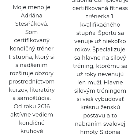
Sidonia Compľová je
Moje meno je
certifikovaná fitness
Adriána
trénerka 1.
Stesňáková.
kvalifikačného
Som
stupňa. Športu sa
certifikovaný
venuje už niekoľko
kondičný tréner
rokov. Špecializuje
1. stupňa, ktorý si
sa hlavne na silový
s nadšením
tréning, ktorému sa
rozširuje obzory
už roky nevenujú
prostredníctvom
len muži. Hlavne
kurzov, literatúry
silovým tréningom
a samoštúdia.
si vieš vybudovať
Od roku 2016
krásnu ženskú
aktívne vediem
postavu a to
kondičné
nabraním svalovej
kruhové
hmoty. Sidonia