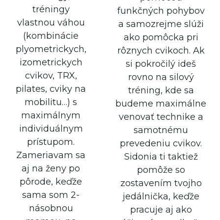
tréningy
funkčných pohybov
vlastnou váhou
a samozrejme slúži
(kombinácie
ako pomôcka pri
plyometrickych,
rôznych cvikoch. Ak
izometrickych
si pokročilý ideš
cvikov, TRX,
rovno na silový
pilates, cviky na
tréning, kde sa
mobilitu…) s
budeme maximálne
maximálnym
venovať technike a
individuálnym
samotnému
prístupom.
prevedeniu cvikov.
Zameriavam sa
Sidonia ti taktiež
aj na ženy po
pomôže so
pôrode, keďže
zostavením tvojho
sama som 2-
jedálnička, keďže
násobnou
pracuje aj ako