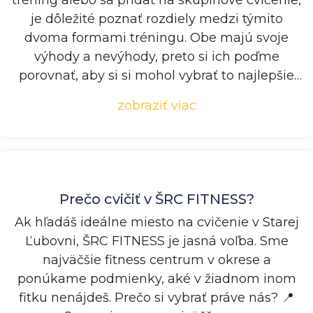
tréning alebo sa pridať na skupinové cvičenie,
je dôležité poznať rozdiely medzi týmito
dvoma formami tréningu. Obe majú svoje
výhody a nevýhody, preto si ich poďme
porovnať, aby si si mohol vybrať to najlepšie
pre s...
zobraziť viac
Prečo cvičiť v ŠRC FITNESS?
Ak hľadáš ideálne miesto na cvičenie v Starej
Ľubovni, ŠRC FITNESS je jasná voľba. Sme
najväčšie fitness centrum v okrese a
ponúkame podmienky, aké v žiadnom inom
fitku nenájdeš. Prečo si vybrať práve nás? 📍