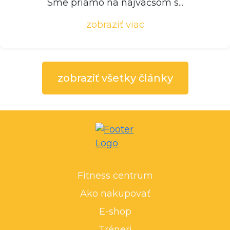
Sme priamo na najväčšom s...
zobraziť viac
zobraziť všetky články
Fitness centrum
Ako nakupovať
E-shop
Tréneri