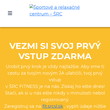
VEZMI SI SVOJ PRVÝ
VSTUP ZDARMA
Urobiť prvý krok je vždy najťažšie. Aby sme ti
cestu za tvojím novým JA uľahčili, tvoj prvý
vstup
v ŠRC FITNESS je na nás. Získaj ho ešte dnes!
Stačí, ak si u nás ešte nikdy v minulosti nebol
registrovaný.
Zaregistruj sa na
fit.
srcsl
.sk
, vyplň údaje nižšie